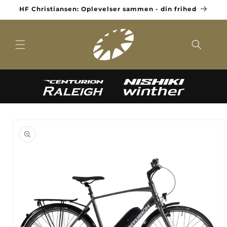
Gå til
HF Christiansen: Oplevelser sammen - din frihed
indhold
til
oduktoplysninger