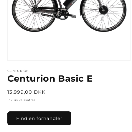
Åbn
mediet
1
CENTURION
Centurion Basic E
i
modus
Normalpris
13.999,00 DKK
Inklusive skatter.
Find en forhandler